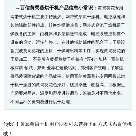
→百信黄蜀葵烘干机产品信息小常识：
黄蜀葵花专用
网带式烘干机主要由转换炉、网带式穿流干燥机、电控系统和
其他辅助部件组成。转换炉提供热量；网带式穿流干燥机是干
燥设备的主体，由机体和多层输送带组成；电控系统控制整个
设备的启动、运转与停止。在其他辅助部件的配合下，干燥设
备完成黄蜀葵花的上料、干燥与出料等工序，实现黄蜀葵花的
干燥加工。 不是所有黄蜀葵烘干机都有 “匠心” 加持！百信机
械深耕 领域，郑州 业界在这谈话间，郑州客户致电，了解这
份品质保障背后的产品故事。使用百信黄蜀葵花专用网带式烘
干机干燥过的黄蜀葵花色泽好，破损率低，收益高。可根据生
产需要对网速、温度和湿度进行调节，以满足对不同含水率、
不同品种的黄蜀葵进行烘干处理。
{tybt}！黄蜀葵烘干机用户朋友可以选择下面方式联系百信机
械！