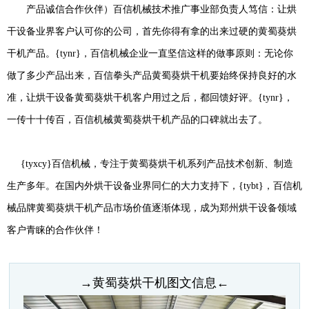
产品诚信合作伙伴）百信机械技术推广事业部负责人笃信：让烘
干设备业界客户认可你的公司，首先你得有拿的出来过硬的黄蜀葵烘
干机产品。{tynr}，百信机械企业一直坚信这样的做事原则：无论你
做了多少产品出来，百信拳头产品黄蜀葵烘干机要始终保持良好的水
准，让烘干设备黄蜀葵烘干机客户用过之后，都回馈好评。{tynr}，
一传十十传百，百信机械黄蜀葵烘干机产品的口碑就出去了。
{tyxcy}百信机械，专注于黄蜀葵烘干机系列产品技术创新、制造
生产多年。在国内外烘干设备业界同仁的大力支持下，{tybt}，百信机
械品牌黄蜀葵烘干机产品市场价值逐渐体现，成为郑州烘干设备领域
客户青睐的合作伙伴！
→黄蜀葵烘干机图文信息←