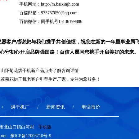
手机网址：
http://m.baixinjh.com
百信邮箱：
975757050@qq.com
百信微信：同手机号15136199886
愿客户感谢您与我们携手共创佳绩，祝您在新的一年里事业腾飞
心守初心开启品牌强国路！百信人愿同您携手开启美好的未来。
江山怀菊花烘干机新产品点击了解咨询详情
昭苏菊花烘干机老客户引荐生产厂家，专注为您服务！
烘干机厂
新闻资讯
电话报价
巩义市北山口镇白河村
手机版
h.com
豫ICP备17003710号-9