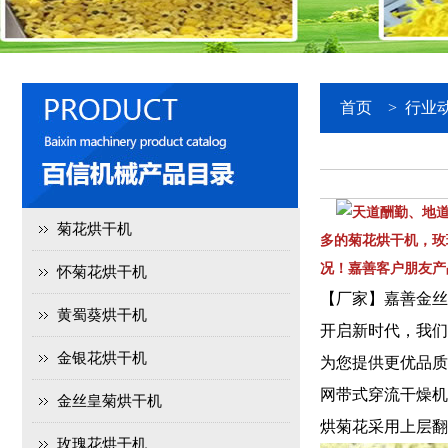
首页
>
行业
天道酬勤、地
菊花烘干机
多的菊花烘干机，玫
况！嘉善客户朋友产品技
怀菊花烘干机
【厂家】嘉善金丝
黄蜀葵烘干机
开启新时代，我们
金银花烘干机
为您提供更优品
网带式穿流干燥机
金丝皇菊烘干机
烘菊花采用上层翻
玫瑰花烘干机